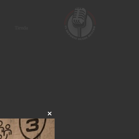
Tienda
Close
this
module