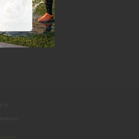
o
0 27
burgos.es
ociales